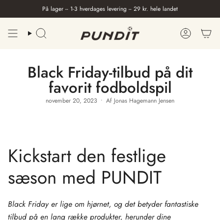
Gå
På lager -- 1-3 hverdages levering -- 29 kr. hele landet
til
indhold
Søge
Konto
Black Friday-tilbud på dit
favorit fodboldspil
november 20, 2023
Af Jonas Hagemann Jensen
Kickstart den festlige
sæson med PUNDIT
Black Friday er lige om hjørnet, og det betyder fantastiske
tilbud på en lang række produkter, herunder dine