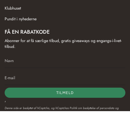
Klubhuset
Pundit i nyhederne
FÅ EN RABATKODE
Abonner for at få særlige tilbud, gratis giveaways og engangs-i-livet-
tilbud.
TILMELD
'
Denne side er beskyttet af hCaptcha, og hCaptchas
Politik om beskyttelse af persondata
og
Servicevilkår
er gældende.
Sprog
Valuta