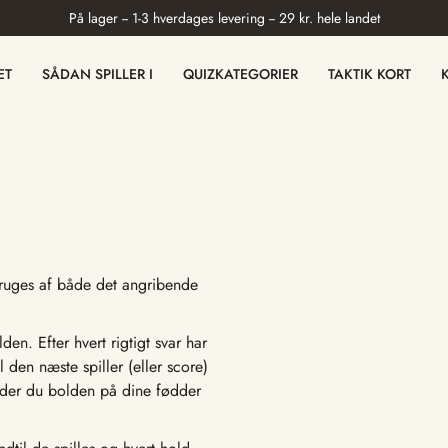
På lager -- 1-3 hverdages levering -- 29 kr. hele landet
ET
SÅDAN SPILLER I
QUIZKATEGORIER
TAKTIK KORT
ruges af både det angribende
en. Efter hvert rigtigt svar har
den næste spiller (eller score)
older du bolden på dine fødder