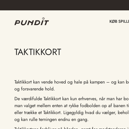
Gå
til
indhold
KØB SPILL
TAKTIKKORT
Taktikkort kan vende hoved og hale på kampen – og kan b
og forsvarende hold.
De værdifulde Taktikkort kan kun erhverves, når man har bold
man valget mellem enten at rykke fodbolden op af banen til 
eller trække et Taktikkort. Ligegyldig hvad du vælger, beh
og kan rulle terningen endnu en gang.