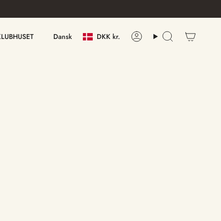
Valuta
Sprog
KLUBHUSET
Dansk
DKK kr.
Konto
Søge