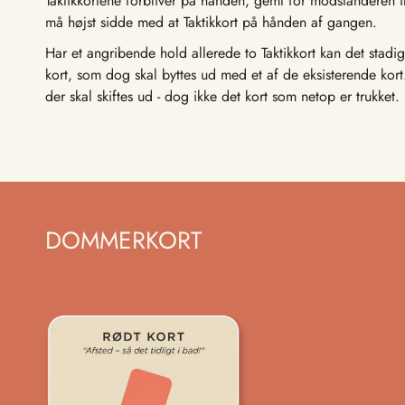
Taktikkortene forbliver på hånden, gemt for modstanderen in
må højst sidde med at Taktikkort på hånden af ​​gangen.
Har et angribende hold allerede to Taktikkort kan det stadi
kort, som dog skal byttes ud med et af de eksisterende kort
der skal skiftes ud - dog ikke det kort som netop er trukket.
DOMMERKORT