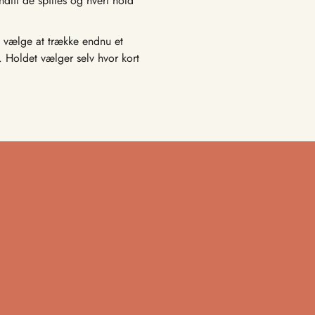
dtil de spilles og hvert hold
g vælge at trække endnu et
. Holdet vælger selv hvor kort