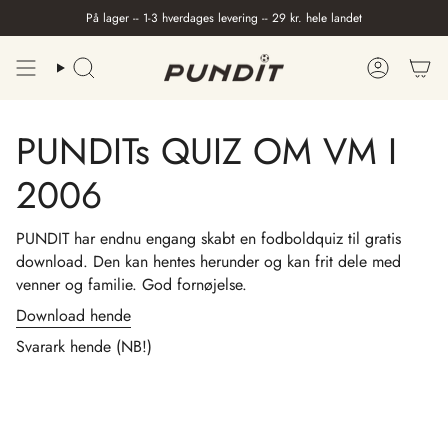
Gå
På lager -- 1-3 hverdages levering -- 29 kr. hele landet
til
indhold
Søge
Konto
PUNDITs QUIZ OM VM I
2006
PUNDIT har endnu engang skabt en fodboldquiz til gratis
download. Den kan hentes herunder og kan frit dele med
venner og familie. God fornøjelse.
Download hende
Svarark hende (NB!)